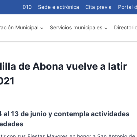
010
Sede electrónica
Cita previa
Portal 
ación Municipal
Servicios municipales
Directori
illa de Abona vuelve a latir
021
4 al 13 de junio y contempla actividades
s edades
latir con sus Fiestas Mayores en honor a San Antonio de