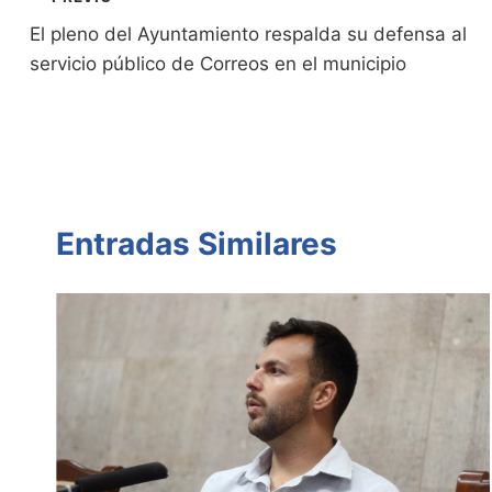
n
n
p
o
tir
Navegación
dl
k
p
o
El pleno del Ayuntamiento respalda su defensa al
de
servicio público de Correos en el municipio
y
k
entradas
Entradas Similares