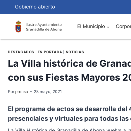
Saltar
Gobierno abierto
al
Contenido
El Municipio
Corpor
DESTACADOS
|
EN PORTADA
|
NOTICIAS
La Villa histórica de Granad
con sus Fiestas Mayores 2
Por
prensa
28 mayo, 2021
El programa de actos se desarrolla del 
presenciales y virtuales para todas la
La Villa Histórica de Granadilla de Abona vuelve a 