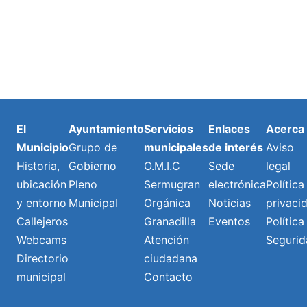
El
Ayuntamiento
Servicios
Enlaces
Acerca
Municipio
Grupo de
municipales
de interés
Aviso
Historia,
Gobierno
O.M.I.C
Sede
legal
ubicación
Pleno
Sermugran
electrónica
Política
y entorno
Municipal
Orgánica
Noticias
privaci
Callejeros
Granadilla
Eventos
Política
Webcams
Atención
Segurid
Directorio
ciudadana
municipal
Contacto