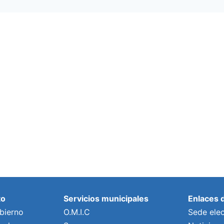
to
Servicios municipales
Enlaces 
bierno
O.M.I.C
Sede elec