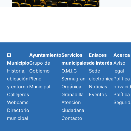
El
Ayuntamiento
Servicios
Enlaces
Acerca
Municipio
Grupo de
municipales
de interés
Aviso
Historia,
Gobierno
O.M.I.C
Sede
legal
ubicación
Pleno
Sermugran
electrónica
Política
y entorno
Municipal
Orgánica
Noticias
privaci
Callejeros
Granadilla
Eventos
Política
Webcams
Atención
Segurid
Directorio
ciudadana
municipal
Contacto