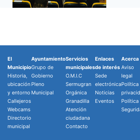
El
Ayuntamiento
Servicios
Enlaces
Acerca
Municipio
Grupo de
municipales
de interés
Aviso
Historia,
Gobierno
O.M.I.C
Sede
legal
ubicación
Pleno
Sermugran
electrónica
Política
y entorno
Municipal
Orgánica
Noticias
privaci
Callejeros
Granadilla
Eventos
Política
Webcams
Atención
Segurid
Directorio
ciudadana
municipal
Contacto