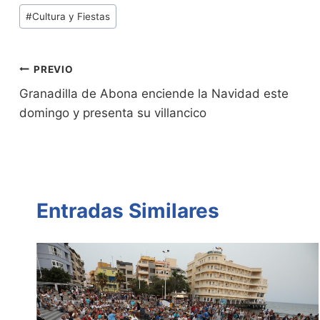
tF
p
at
itt
c
m
Tags
#
Cultura y Fiestas
ri
y
s
er
e
p
de
e
Li
A
b
ar
Entradas:
n
n
p
o
tir
Navegación
PREVIO
dl
k
p
o
Granadilla de Abona enciende la Navidad este
de
domingo y presenta su villancico
y
k
entradas
Entradas Similares