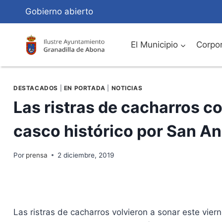
Saltar
Gobierno abierto
al
Contenido
El Municipio
Corpor
DESTACADOS
|
EN PORTADA
|
NOTICIAS
Las ristras de cacharros cor
casco histórico por San A
Por
prensa
2 diciembre, 2019
Las ristras de cacharros volvieron a sonar este vier