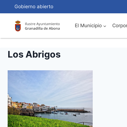
Saltar
Gobierno abierto
al
Contenido
El Municipio
Corpor
Los Abrigos