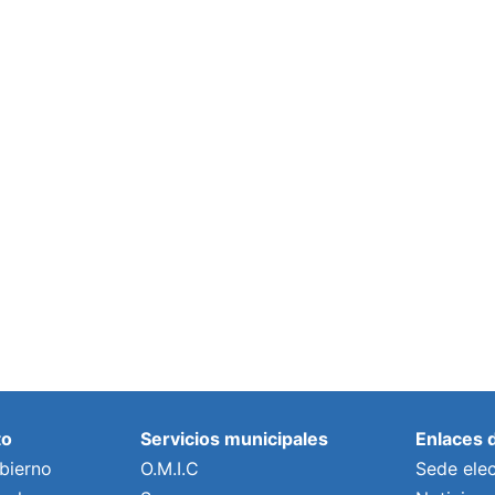
to
Servicios municipales
Enlaces 
bierno
O.M.I.C
Sede elec