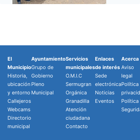
El
Ayuntamiento
Servicios
Enlaces
Acerca
Municipio
Grupo de
municipales
de interés
Aviso
Historia,
Gobierno
O.M.I.C
Sede
legal
ubicación
Pleno
Sermugran
electrónica
Política
y entorno
Municipal
Orgánica
Noticias
privaci
Callejeros
Granadilla
Eventos
Política
Webcams
Atención
Segurid
Directorio
ciudadana
municipal
Contacto