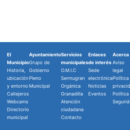
El
Ayuntamiento
Servicios
Enlaces
Acerca
Municipio
Grupo de
municipales
de interés
Aviso
Historia,
Gobierno
O.M.I.C
Sede
legal
ubicación
Pleno
Sermugran
electrónica
Política
y entorno
Municipal
Orgánica
Noticias
privaci
Callejeros
Granadilla
Eventos
Política
Webcams
Atención
Segurid
Directorio
ciudadana
municipal
Contacto