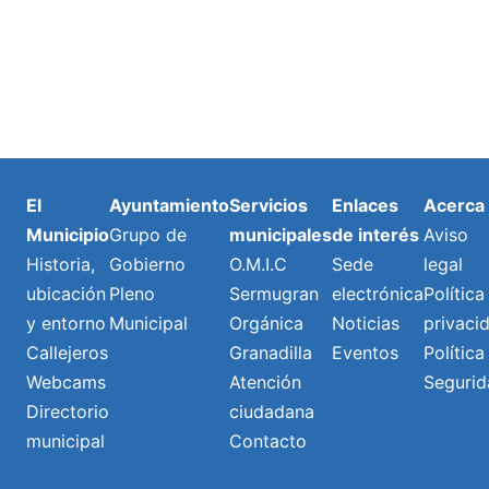
El
Ayuntamiento
Servicios
Enlaces
Acerca
Municipio
Grupo de
municipales
de interés
Aviso
Historia,
Gobierno
O.M.I.C
Sede
legal
ubicación
Pleno
Sermugran
electrónica
Política
y entorno
Municipal
Orgánica
Noticias
privaci
Callejeros
Granadilla
Eventos
Política
Webcams
Atención
Segurid
Directorio
ciudadana
municipal
Contacto