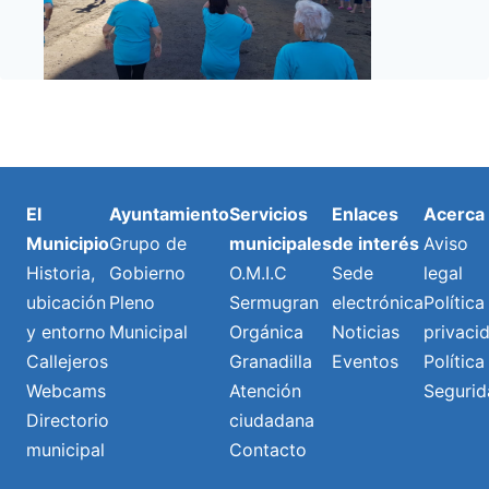
El
Ayuntamiento
Servicios
Enlaces
Acerca
Municipio
Grupo de
municipales
de interés
Aviso
Historia,
Gobierno
O.M.I.C
Sede
legal
ubicación
Pleno
Sermugran
electrónica
Política
y entorno
Municipal
Orgánica
Noticias
privaci
Callejeros
Granadilla
Eventos
Política
Webcams
Atención
Segurid
Directorio
ciudadana
municipal
Contacto