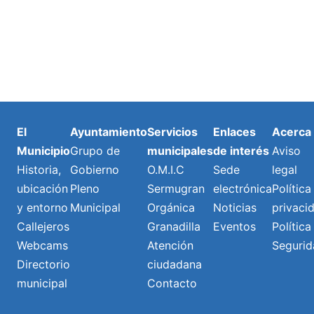
El
Ayuntamiento
Servicios
Enlaces
Acerca
Municipio
Grupo de
municipales
de interés
Aviso
Historia,
Gobierno
O.M.I.C
Sede
legal
ubicación
Pleno
Sermugran
electrónica
Política
y entorno
Municipal
Orgánica
Noticias
privaci
Callejeros
Granadilla
Eventos
Política
Webcams
Atención
Segurid
Directorio
ciudadana
municipal
Contacto