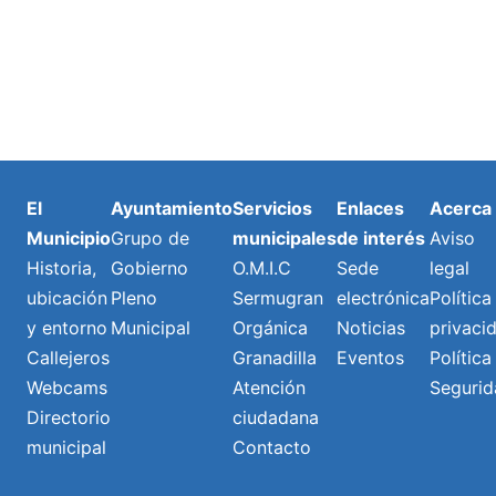
El
Ayuntamiento
Servicios
Enlaces
Acerca
Municipio
Grupo de
municipales
de interés
Aviso
Historia,
Gobierno
O.M.I.C
Sede
legal
ubicación
Pleno
Sermugran
electrónica
Política
y entorno
Municipal
Orgánica
Noticias
privaci
Callejeros
Granadilla
Eventos
Política
Webcams
Atención
Segurid
Directorio
ciudadana
municipal
Contacto