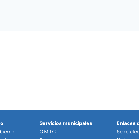
to
Servicios municipales
Enlaces 
bierno
O.M.I.C
Sede elec