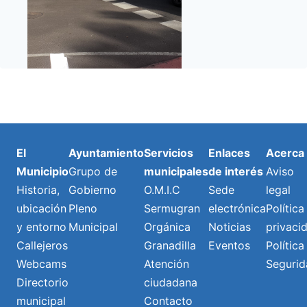
El
Ayuntamiento
Servicios
Enlaces
Acerca
Municipio
Grupo de
municipales
de interés
Aviso
Historia,
Gobierno
O.M.I.C
Sede
legal
ubicación
Pleno
Sermugran
electrónica
Política
y entorno
Municipal
Orgánica
Noticias
privaci
Callejeros
Granadilla
Eventos
Política
Webcams
Atención
Segurid
Directorio
ciudadana
municipal
Contacto