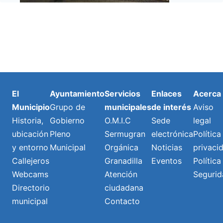
El
Ayuntamiento
Servicios
Enlaces
Acerca
Municipio
Grupo de
municipales
de interés
Aviso
Historia,
Gobierno
O.M.I.C
Sede
legal
ubicación
Pleno
Sermugran
electrónica
Política
y entorno
Municipal
Orgánica
Noticias
privaci
Callejeros
Granadilla
Eventos
Política
Webcams
Atención
Segurid
Directorio
ciudadana
municipal
Contacto