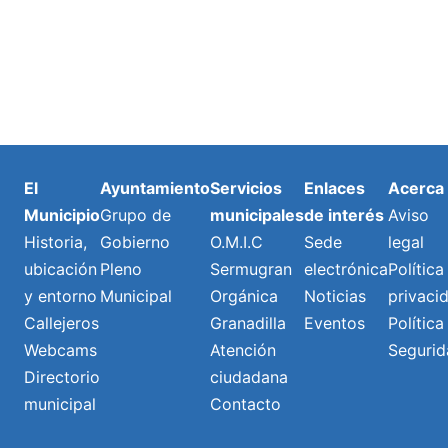
El
Ayuntamiento
Servicios
Enlaces
Acerca
Municipio
Grupo de
municipales
de interés
Aviso
Historia,
Gobierno
O.M.I.C
Sede
legal
ubicación
Pleno
Sermugran
electrónica
Política
y entorno
Municipal
Orgánica
Noticias
privaci
Callejeros
Granadilla
Eventos
Política
Webcams
Atención
Segurid
Directorio
ciudadana
municipal
Contacto