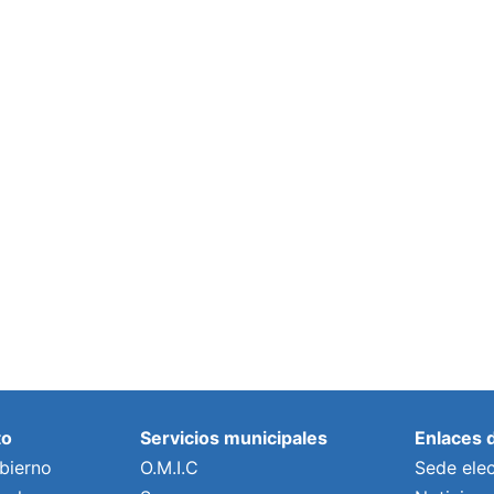
to
Servicios municipales
Enlaces 
bierno
O.M.I.C
Sede elec