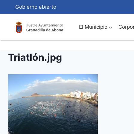
Saltar
Gobierno abierto
al
Contenido
El Municipio
Corpor
Triatlón.jpg