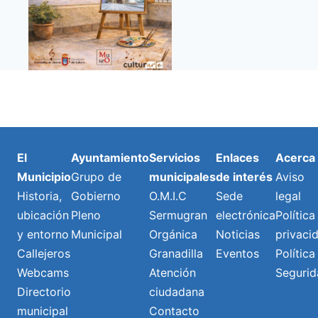
El
Ayuntamiento
Servicios
Enlaces
Acerca
Municipio
Grupo de
municipales
de interés
Aviso
Historia,
Gobierno
O.M.I.C
Sede
legal
ubicación
Pleno
Sermugran
electrónica
Política
y entorno
Municipal
Orgánica
Noticias
privaci
Callejeros
Granadilla
Eventos
Política
Webcams
Atención
Segurid
Directorio
ciudadana
municipal
Contacto