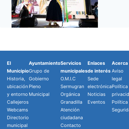
El
Ayuntamiento
Servicios
Enlaces
Acerca
Municipio
Grupo de
municipales
de interés
Aviso
Historia,
Gobierno
O.M.I.C
Sede
legal
ubicación
Pleno
Sermugran
electrónica
Política
y entorno
Municipal
Orgánica
Noticias
privaci
Callejeros
Granadilla
Eventos
Política
Webcams
Atención
Segurid
Directorio
ciudadana
municipal
Contacto