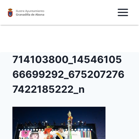
Saltar
al
Contenido
714103800_14546105
66699292_675207276
7422185222_n