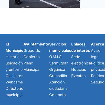
El
Ayuntamiento
Servicios
Enlaces
Acerca
Municipio
Grupo de
municipales
de interés
Aviso
Historia,
Gobierno
O.M.I.C
Sede
legal
ubicación
Pleno
Sermugran
electrónica
Política
y entorno
Municipal
Orgánica
Noticias
privaci
Callejeros
Granadilla
Eventos
Política
Webcams
Atención
Segurid
Directorio
ciudadana
municipal
Contacto