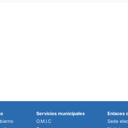
to
Servicios municipales
Enlaces 
bierno
O.M.I.C
Sede elec