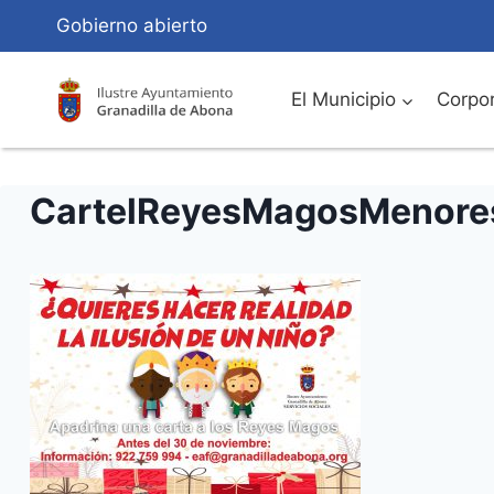
Saltar
Gobierno abierto
al
Contenido
El Municipio
Corpor
CartelReyesMagosMenore