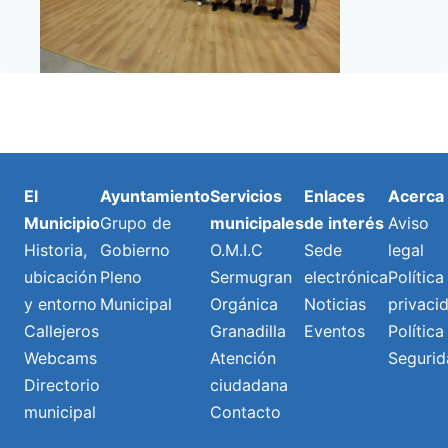
El
Ayuntamiento
Servicios
Enlaces
Acerca
Municipio
Grupo de
municipales
de interés
Aviso
Historia,
Gobierno
O.M.I.C
Sede
legal
ubicación
Pleno
Sermugran
electrónica
Política
y entorno
Municipal
Orgánica
Noticias
privaci
Callejeros
Granadilla
Eventos
Política
Webcams
Atención
Segurid
Directorio
ciudadana
municipal
Contacto