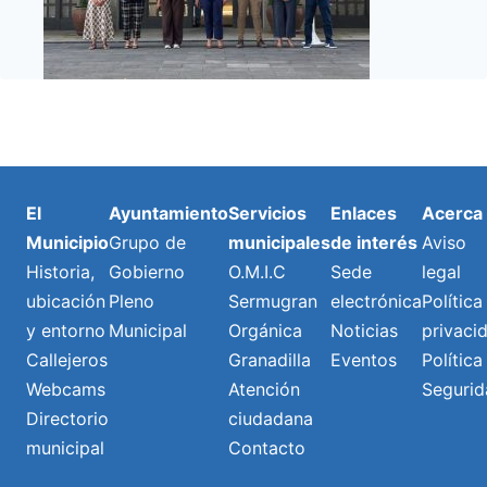
El
Ayuntamiento
Servicios
Enlaces
Acerca
Municipio
Grupo de
municipales
de interés
Aviso
Historia,
Gobierno
O.M.I.C
Sede
legal
ubicación
Pleno
Sermugran
electrónica
Política
y entorno
Municipal
Orgánica
Noticias
privaci
Callejeros
Granadilla
Eventos
Política
Webcams
Atención
Segurid
Directorio
ciudadana
municipal
Contacto