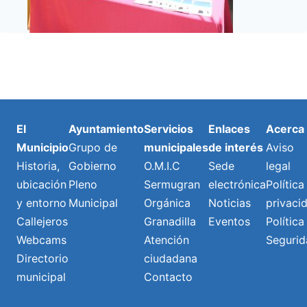
El
Ayuntamiento
Servicios
Enlaces
Acerca
Municipio
Grupo de
municipales
de interés
Aviso
Historia,
Gobierno
O.M.I.C
Sede
legal
ubicación
Pleno
Sermugran
electrónica
Política
y entorno
Municipal
Orgánica
Noticias
privaci
Callejeros
Granadilla
Eventos
Política
Webcams
Atención
Segurid
Directorio
ciudadana
municipal
Contacto