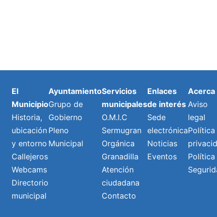
El
Ayuntamiento
Servicios
Enlaces
Acerca
Municipio
Grupo de
municipales
de interés
Aviso
Historia,
Gobierno
O.M.I.C
Sede
legal
ubicación
Pleno
Sermugran
electrónica
Política
y entorno
Municipal
Orgánica
Noticias
privaci
Callejeros
Granadilla
Eventos
Política
Webcams
Atención
Segurid
Directorio
ciudadana
municipal
Contacto