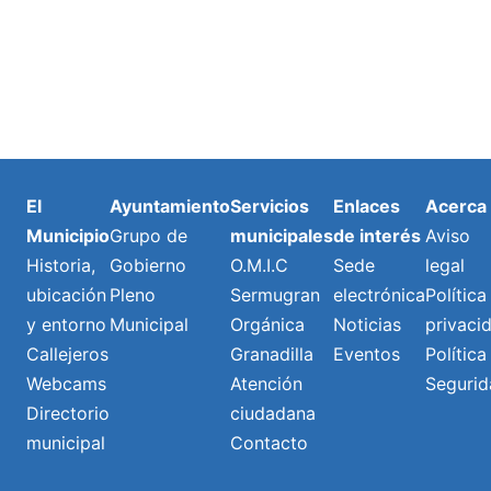
El
Ayuntamiento
Servicios
Enlaces
Acerca
Municipio
Grupo de
municipales
de interés
Aviso
Historia,
Gobierno
O.M.I.C
Sede
legal
ubicación
Pleno
Sermugran
electrónica
Política
y entorno
Municipal
Orgánica
Noticias
privaci
Callejeros
Granadilla
Eventos
Política
Webcams
Atención
Segurid
Directorio
ciudadana
municipal
Contacto