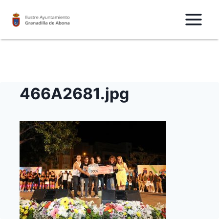
Saltar
al
Contenido
466A2681.jpg