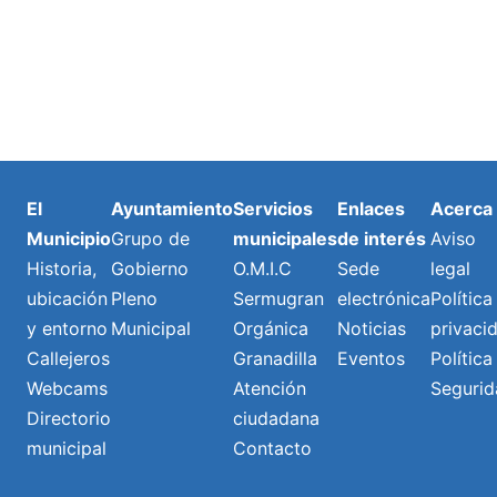
El
Ayuntamiento
Servicios
Enlaces
Acerca
Municipio
Grupo de
municipales
de interés
Aviso
Historia,
Gobierno
O.M.I.C
Sede
legal
ubicación
Pleno
Sermugran
electrónica
Política
y entorno
Municipal
Orgánica
Noticias
privaci
Callejeros
Granadilla
Eventos
Política
Webcams
Atención
Segurid
Directorio
ciudadana
municipal
Contacto