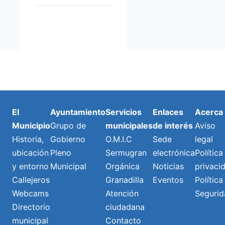
El
Ayuntamiento
Servicios
Enlaces
Acerca
Municipio
Grupo de
municipales
de interés
Aviso
Historia,
Gobierno
O.M.I.C
Sede
legal
ubicación
Pleno
Sermugran
electrónica
Política
y entorno
Municipal
Orgánica
Noticias
privaci
Callejeros
Granadilla
Eventos
Política
Webcams
Atención
Segurid
Directorio
ciudadana
municipal
Contacto