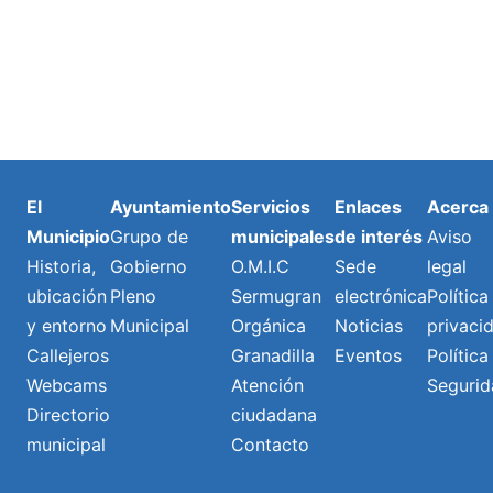
El
Ayuntamiento
Servicios
Enlaces
Acerca
Municipio
Grupo de
municipales
de interés
Aviso
Historia,
Gobierno
O.M.I.C
Sede
legal
ubicación
Pleno
Sermugran
electrónica
Política
y entorno
Municipal
Orgánica
Noticias
privaci
Callejeros
Granadilla
Eventos
Política
Webcams
Atención
Segurid
Directorio
ciudadana
municipal
Contacto