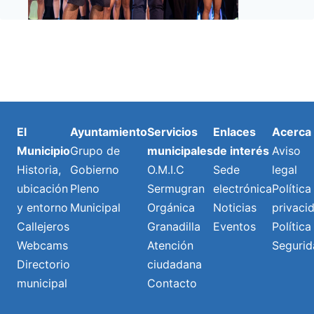
El
Ayuntamiento
Servicios
Enlaces
Acerca
Municipio
Grupo de
municipales
de interés
Aviso
Historia,
Gobierno
O.M.I.C
Sede
legal
ubicación
Pleno
Sermugran
electrónica
Política
y entorno
Municipal
Orgánica
Noticias
privaci
Callejeros
Granadilla
Eventos
Política
Webcams
Atención
Segurid
Directorio
ciudadana
municipal
Contacto