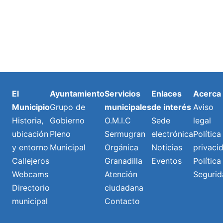
El
Ayuntamiento
Servicios
Enlaces
Acerca
Municipio
Grupo de
municipales
de interés
Aviso
Historia,
Gobierno
O.M.I.C
Sede
legal
ubicación
Pleno
Sermugran
electrónica
Política
y entorno
Municipal
Orgánica
Noticias
privaci
Callejeros
Granadilla
Eventos
Política
Webcams
Atención
Segurid
Directorio
ciudadana
municipal
Contacto