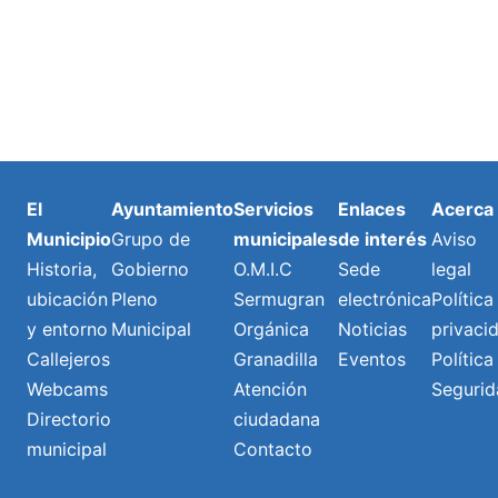
El
Ayuntamiento
Servicios
Enlaces
Acerca
Municipio
Grupo de
municipales
de interés
Aviso
Historia,
Gobierno
O.M.I.C
Sede
legal
ubicación
Pleno
Sermugran
electrónica
Política
y entorno
Municipal
Orgánica
Noticias
privaci
Callejeros
Granadilla
Eventos
Política
Webcams
Atención
Segurid
Directorio
ciudadana
municipal
Contacto