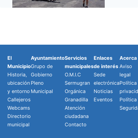
El
Ayuntamiento
Servicios
Enlaces
Acerca
Municipio
Grupo de
municipales
de interés
Aviso
Historia,
Gobierno
O.M.I.C
Sede
legal
ubicación
Pleno
Sermugran
electrónica
Política
y entorno
Municipal
Orgánica
Noticias
privaci
Callejeros
Granadilla
Eventos
Política
Webcams
Atención
Segurid
Directorio
ciudadana
municipal
Contacto