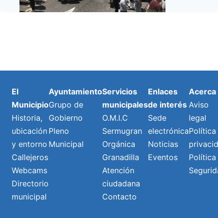
El
Ayuntamiento
Servicios
Enlaces
Acerca
Municipio
Grupo de
municipales
de interés
Aviso
Historia,
Gobierno
O.M.I.C
Sede
legal
ubicación
Pleno
Sermugran
electrónica
Política
y entorno
Municipal
Orgánica
Noticias
privaci
Callejeros
Granadilla
Eventos
Política
Webcams
Atención
Segurid
Directorio
ciudadana
municipal
Contacto