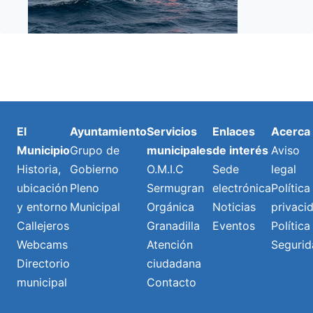
El
Ayuntamiento
Servicios
Enlaces
Acerca
Municipio
Grupo de
municipales
de interés
Aviso
Historia,
Gobierno
O.M.I.C
Sede
legal
ubicación
Pleno
Sermugran
electrónica
Política
y entorno
Municipal
Orgánica
Noticias
privaci
Callejeros
Granadilla
Eventos
Política
Webcams
Atención
Segurid
Directorio
ciudadana
municipal
Contacto