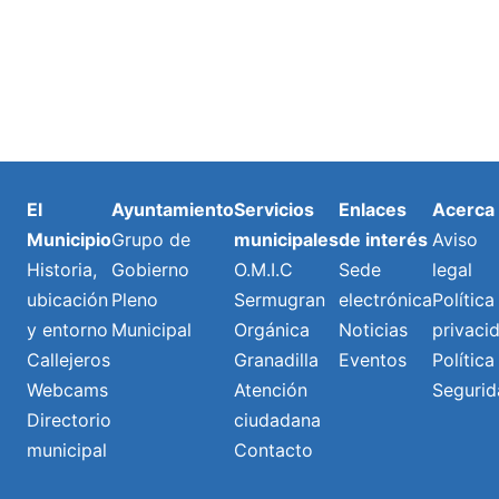
El
Ayuntamiento
Servicios
Enlaces
Acerca
Municipio
Grupo de
municipales
de interés
Aviso
Historia,
Gobierno
O.M.I.C
Sede
legal
ubicación
Pleno
Sermugran
electrónica
Política
y entorno
Municipal
Orgánica
Noticias
privaci
Callejeros
Granadilla
Eventos
Política
Webcams
Atención
Segurid
Directorio
ciudadana
municipal
Contacto