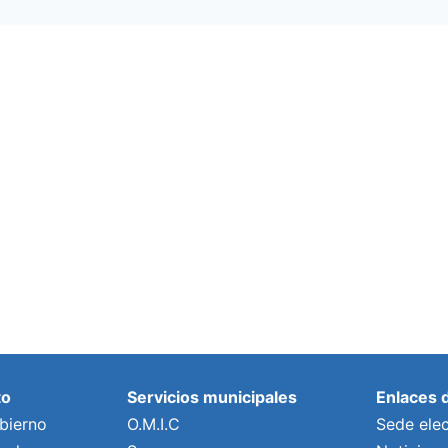
to
Servicios municipales
Enlaces 
bierno
O.M.I.C
Sede elec