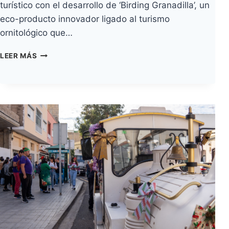
turístico con el desarrollo de ‘Birding Granadilla’, un
eco-producto innovador ligado al turismo
ornitológico que…
GRANADILLA
LEER MÁS
DE
ABONA
IMPULSA
EL
TURISMO
DE
NATURALEZA
CON
‘BIRDING
GRANADILLA’,
UN
NUEVO
ECO-
PRODUCTO
VINCULADO
A