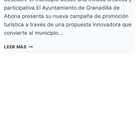
participativa El Ayuntamiento de Granadilla de
Abona presenta su nueva campaña de promoción
turística a través de una propuesta innovadora que
convierte al municipio…
GRANADILLA
LEER MÁS
DE
ABONA
SE
PRESENTA
COMO
UN
ESPACIO
POLIFACÉTICO
A
TRAVÉS
DE
UNA
EXPERIENCIA
INMERSIVA