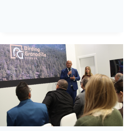
SUR
2026’
TENDRÁ
LUGAR
EN
EL
MÉDANO
EL
PRÓXIMO
24
DE
JULIO