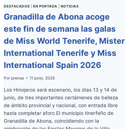
JULIO
DESTACADOS
|
EN PORTADA
|
NOTICIAS
AL
Granadilla de Abona acoge
9
DE
este fin de semana las galas
AGOSTO
de Miss World Tenerife, Mister
International Tenerife y Miss
International Spain 2026
Por
prensa
11 junio, 2026
Los Hinojeros será escenario, los días 13 y 14 de
junio, de tres importantes certámenes de belleza
de ámbito provincial y nacional, con entrada libre
hasta completar aforo El municipio tinerfeño de
Granadilla de Abona, coincidiendo con la
celebración de las Fiestas Mayores de la Villa