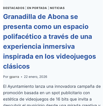
Y
MISS
DESTACADOS
|
EN PORTADA
|
NOTICIAS
INTERNATIONAL
Granadilla de Abona se
SPAIN
2026
presenta como un espacio
polifacético a través de una
experiencia inmersiva
inspirada en los videojuegos
clásicos
Por
gparra
22 enero, 2026
El Ayuntamiento lanza una innovadora campaña de
promoción basada en un spot publicitario con
estética de videojuegos de 16 bits que invita a
descubrir el municipio desde una mirada creativa y