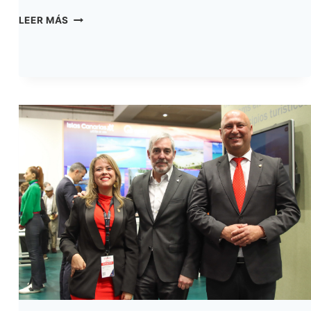
LA
LEER MÁS
XIX
RUTA
DEL
CAMINO
DEL
HERMANO
PEDRO
Y
LA
I
VERTICAL
REFUERZAN
EL
VALOR
CULTURAL
Y
SOCIAL
DEL
PRIMER
SANTO