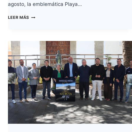
agosto, la emblemática Playa…
EL
LEER MÁS
WIND&WAVES
FESTIVAL
REGRESA
A
EL
MÉDANO
CON
LA
ÉLITE
MUNDIAL
DEL
WINDSURF
Y
UN
AMPLIO
PROGRAMA
DE
ACTIVIDADES