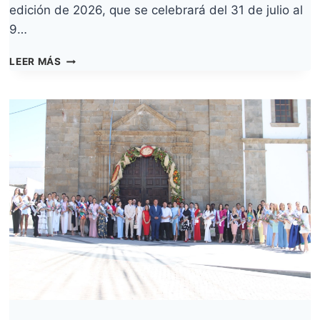
edición de 2026, que se celebrará del 31 de julio al
9…
EL
LEER MÁS
WIND&WAVES
FESTIVAL
CONVERTIRÁ
DE
NUEVO
A
EL
MÉDANO
EN
LA
CAPITAL
MUNDIAL
DEL
WINDSURF
DEL
31
DE