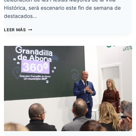
Histórica, será escenario este fin de semana de
destacados…
GRANADILLA
LEER MÁS
DE
ABONA
ACOGE
ESTE
FIN
DE
SEMANA
LAS
GALAS
DE
MISS
WORLD
TENERIFE,
MISTER
INTERNATIONAL
TENERIFE