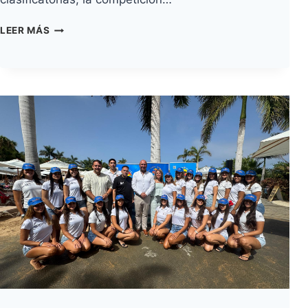
LA
LEER MÁS
ÉLITE
MUNDIAL
ENTRA
EN
ESCENA
EN
EL
CABEZO
Y
DEJA
UNAS
ELIMINATORIAS
POR
EL
TÍTULO
DE
AUTÉNTICO
LUJO