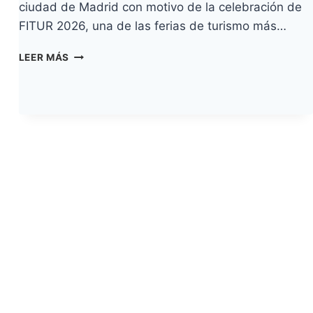
ciudad de Madrid con motivo de la celebración de
FITUR 2026, una de las ferias de turismo más…
GRANADILLA
LEER MÁS
DE
ABONA
LANZA
UNA
PROMOCIÓN
TURÍSTICA
NACIONAL
EN
MADRID
CON
UNA
CAMPAÑA
DE
PUBLICIDAD
EXTERIOR
COINCIDIENDO
CON