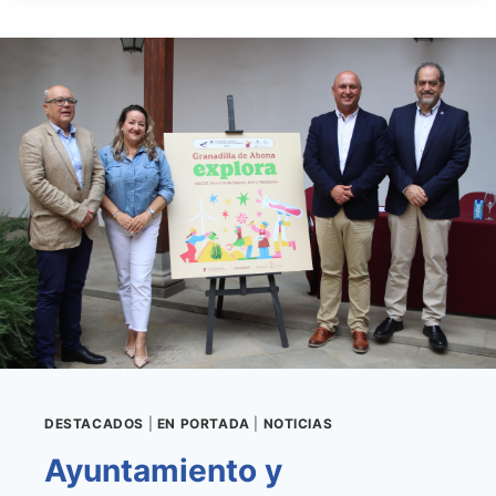
DESPIERTA
VOCACIONES
CIENTÍFICAS
ENTRE
LOS
JÓVENES
ESTUDIANTES
DESTACADOS
|
EN PORTADA
|
NOTICIAS
Ayuntamiento y