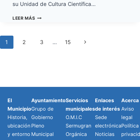
su Unidad de Cultura Científica…
AYUNTAMIENTO
LEER MÁS
Y
UNIVERSIDAD
IMPULSAN
Navegación
Next
1
2
3
…
15
LA
CURIOSIDAD
de
Page
CIENTÍFICA
DE
Página
MÁS
DE
1.500
JÓVENES
CON
El
Ayuntamiento
Servicios
Enlaces
Acerca
‘GRANADILLA
Municipio
Grupo de
municipales
de interés
Aviso
DE
ABONA
Historia,
Gobierno
O.M.I.C
Sede
legal
EXPLORA’
ubicación
Pleno
Sermugran
electrónica
Política
y entorno
Municipal
Orgánica
Noticias
privaci