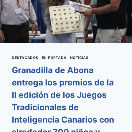
JULIO
CON
CUATRO
VISITAS
CULTURALES
DESTACADOS
|
EN PORTADA
|
NOTICIAS
Granadilla de Abona
entrega los premios de la
II edición de los Juegos
Tradicionales de
Inteligencia Canarios con