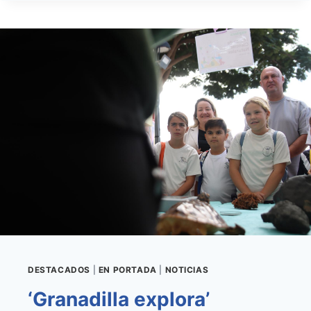
DE
ABONA
ACERCA
LA
INFORMACIÓN
A
LAS
AULAS
CON
EL
NUEVO
PUNTO
JUVENIL
‘INFO-
TAGOROR’
DESTACADOS
|
EN PORTADA
|
NOTICIAS
‘Granadilla explora’