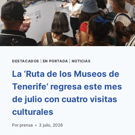
JOVEN
CANARIO
DESTACADOS
|
EN PORTADA
|
NOTICIAS
La ‘Ruta de los Museos de
Tenerife’ regresa este mes
de julio con cuatro visitas
culturales
Por
prensa
3 julio, 2026