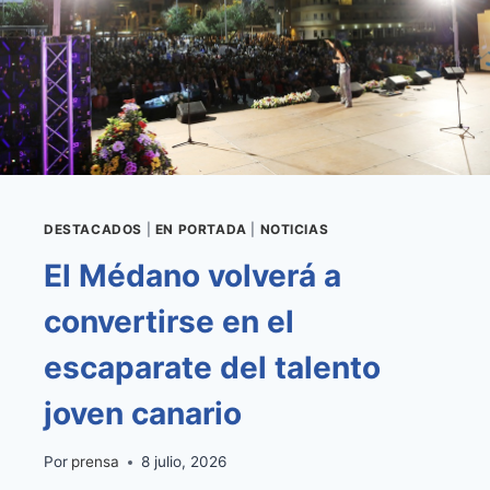
DESTACADOS
|
EN PORTADA
|
NOTICIAS
El Médano volverá a
convertirse en el
escaparate del talento
joven canario
Por
prensa
8 julio, 2026