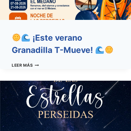
‘GRANADILLA
T-
MUEVE’
¡Este verano
Granadilla T-Mueve!
LEER MÁS
¡ESTE
VERANO
GRANADILLA
T-
MUEVE!