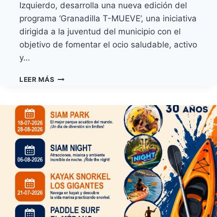
Izquierdo, desarrolla una nueva edición del
programa ‘Granadilla T-MUEVE’, una iniciativa
dirigida a la juventud del municipio con el
objetivo de fomentar el ocio saludable, activo
y…
GRANADILLA
LEER MÁS
DE
ABONA
APUESTA
POR
EL
OCIO
JUVENIL
SALUDABLE
Y
PARTICIPATIVO
CON
EL
PROGRAMA