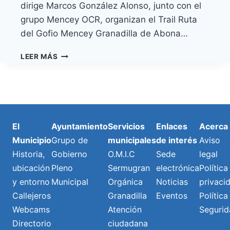
dirige Marcos González Alonso, junto con el
grupo Mencey OCR, organizan el Trail Ruta
del Gofio Mencey Granadilla de Abona…
GRANADILLA
LEER MÁS
DE
ABONA
CELEBRA
EL
TRAIL
RUTA
El
Ayuntamiento
Servicios
Enlaces
Acerca
DEL
Municipio
Grupo de
municipales
de interés
Aviso
GOFIO
MENCEY
Historia,
Gobierno
O.M.I.C
Sede
legal
ESTE
ubicación
Pleno
Sermugran
electrónica
Política
FIN
y entorno
Municipal
Orgánica
Noticias
privaci
DE
SEMANA
Callejeros
Granadilla
Eventos
Política
CON
Webcams
Atención
Segurid
350
Directorio
ciudadana
PARTICIPANTES