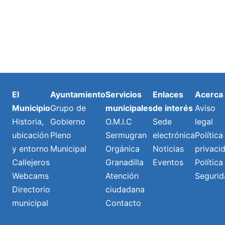
El
Ayuntamiento
Servicios
Enlaces
Acerca
Municipio
Grupo de
municipales
de interés
Aviso
Historia,
Gobierno
O.M.I.C
Sede
legal
ubicación
Pleno
Sermugran
electrónica
Política
y entorno
Municipal
Orgánica
Noticias
privaci
Callejeros
Granadilla
Eventos
Política
Webcams
Atención
Segurid
Directorio
ciudadana
municipal
Contacto