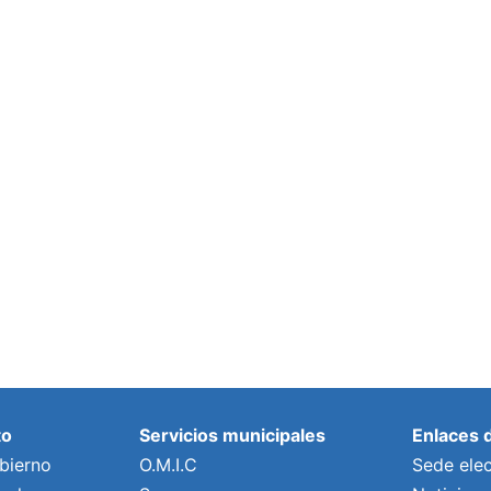
to
Servicios municipales
Enlaces 
bierno
O.M.I.C
Sede elec