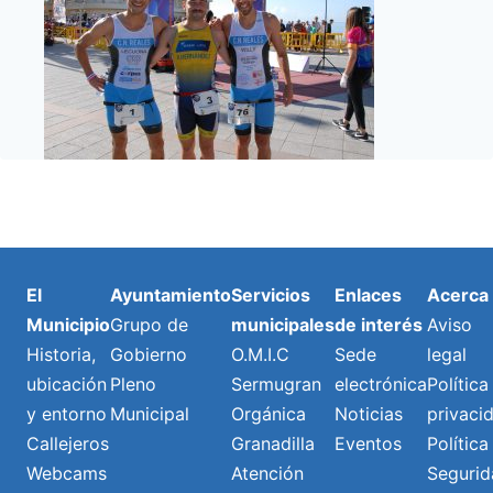
El
Ayuntamiento
Servicios
Enlaces
Acerca
Municipio
Grupo de
municipales
de interés
Aviso
Historia,
Gobierno
O.M.I.C
Sede
legal
ubicación
Pleno
Sermugran
electrónica
Política
y entorno
Municipal
Orgánica
Noticias
privaci
Callejeros
Granadilla
Eventos
Política
Webcams
Atención
Segurid