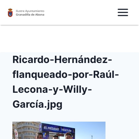
Saltar
al
Contenido
Ricardo-Hernández-
flanqueado-por-Raúl-
Lecona-y-Willy-
García.jpg