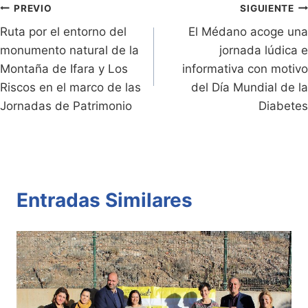
n
n
p
o
tir
Navegación
PREVIO
SIGUIENTE
dl
k
p
o
Ruta por el entorno del
El Médano acoge una
de
monumento natural de la
jornada lúdica e
y
k
entradas
Montaña de Ifara y Los
informativa con motivo
Riscos en el marco de las
del Día Mundial de la
Jornadas de Patrimonio
Diabetes
Entradas Similares