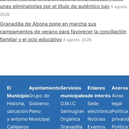
unas eliminatorias por el título de auténtico lujo
5 agosto,
2026
Granadilla de Abona pone en marcha sus
campamentos de verano para favorecer la conciliación
familiar y el ocio educativo
4 agosto, 2026
El
Ayuntamiento
Servicios
Enlaces
Acerca
Municipio
Grupo de
municipales
de interés
Aviso
Historia,
Gobierno
O.M.I.C
Sede
legal
ubicación
Pleno
Sermugran
electrónica
Política
y entorno
Municipal
Orgánica
Noticias
privaci
Callejeros
Granadilla
Eventos
Política