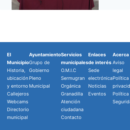
El
Ayuntamiento
Servicios
Enlaces
Acerca
Municipio
Grupo de
municipales
de interés
Aviso
Historia,
Gobierno
O.M.I.C
Sede
legal
ubicación
Pleno
Sermugran
electrónica
Política
y entorno
Municipal
Orgánica
Noticias
privaci
Callejeros
Granadilla
Eventos
Política
Webcams
Atención
Segurid
Directorio
ciudadana
municipal
Contacto