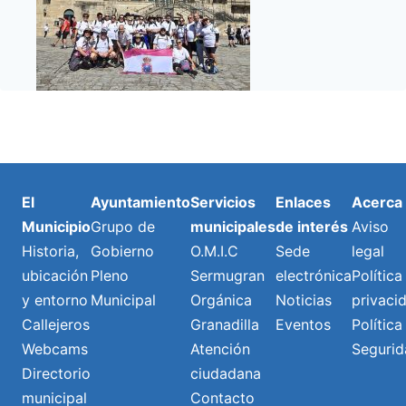
El
Ayuntamiento
Servicios
Enlaces
Acerca
Municipio
Grupo de
municipales
de interés
Aviso
Historia,
Gobierno
O.M.I.C
Sede
legal
ubicación
Pleno
Sermugran
electrónica
Política
y entorno
Municipal
Orgánica
Noticias
privaci
Callejeros
Granadilla
Eventos
Política
Webcams
Atención
Segurid
Directorio
ciudadana
municipal
Contacto