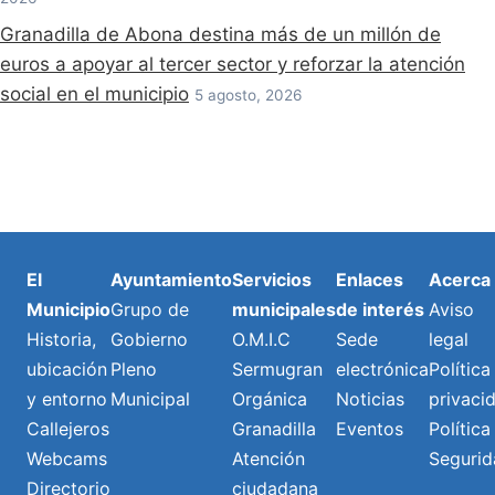
Granadilla de Abona destina más de un millón de
euros a apoyar al tercer sector y reforzar la atención
social en el municipio
5 agosto, 2026
El
Ayuntamiento
Servicios
Enlaces
Acerca
Municipio
Grupo de
municipales
de interés
Aviso
Historia,
Gobierno
O.M.I.C
Sede
legal
ubicación
Pleno
Sermugran
electrónica
Política
y entorno
Municipal
Orgánica
Noticias
privaci
Callejeros
Granadilla
Eventos
Política
Webcams
Atención
Segurid
Directorio
ciudadana