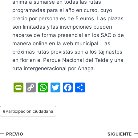
anima a sumarse en todas las rutas
programadas para el año en curso, cuyo
precio por persona es de 5 euros. Las plazas
son limitadas y las inscripciones pueden
hacerse de forma presencial en los SAC o de
manera online en la web municipal. Las
próximas rutas previstas son a los tajinastes
en flor en el Parque Nacional del Teide y una
ruta intergeneracional por Anaga.
Pr
C
W
T
F
C
in
o
h
w
a
o
tF
p
at
itt
c
m
Tags
#
Participación ciudadana
ri
y
s
er
e
p
de
e
Li
A
b
ar
Entradas:
n
n
p
o
tir
Navegación
PREVIO
SIGUIENTE