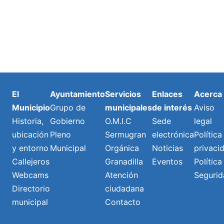
El
Ayuntamiento
Servicios
Enlaces
Acerca
Municipio
Grupo de
municipales
de interés
Aviso
Historia,
Gobierno
O.M.I.C
Sede
legal
ubicación
Pleno
Sermugran
electrónica
Política
y entorno
Municipal
Orgánica
Noticias
privaci
Callejeros
Granadilla
Eventos
Política
Webcams
Atención
Segurid
Directorio
ciudadana
municipal
Contacto