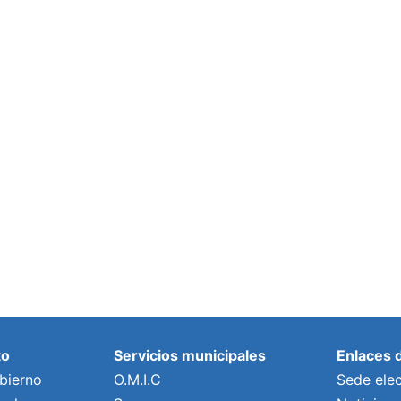
to
Servicios municipales
Enlaces 
bierno
O.M.I.C
Sede elec